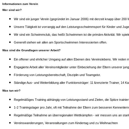
Informationen zum Verein
Wer sind wir?
Wir sind ein junger Verein (gegründet im Januar 2006) mit derzeit knapp über 200 
Unsere Tätigkeit ist vorrangig auf den Leistungsschwimmsport für Kinder und Jug
Wir sind ein Schwimmclub, das heißt Schwimmen ist die primäre Aktivität. Wir spiel
Generell stehen wir allen am Sportschwimmen Interessierten offen.
Was sind die Grundlagen unserer Arbeit?
Ein offener und ehrlicher Umgang auf allen Ebenen des Vereinslebens. Wir reden mi
Engagierte Arbeit aller Vereinsmitglieder unter Einbeziehung der Eltern unserer ju
Förderung von Leistungsbereitschaft, Disziplin und Teamgeist.
Ständige Aus- und Weiterbildung aller Funktionsträger: 11 lizenzierte Trainer, 1
Was tun wir?
Regelmäßiges Training abhängig von Leistungsstand und Zielen, die Spitze trainiert
1-2 Trainingslager pro Jahr, oft mit Teilnahme der Eltern zum besseren Kennenlern
Regelmäßige Teilnahme an überregionalen Wettkämpfen - wir messen uns an sta
Vereinswanderungen, Veranstaltungen zum Kindertag und zu Weihnachten