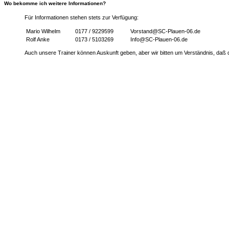
Wo bekomme ich weitere Informationen?
Für Informationen stehen stets zur Verfügung:
Mario Wilhelm
0177 / 9229599
Vorstand@SC-Plauen-06.de
Rolf Anke
0173 / 5103269
Info@SC-Plauen-06.de
Auch unsere Trainer können Auskunft geben, aber wir bitten um Verständnis, daß di