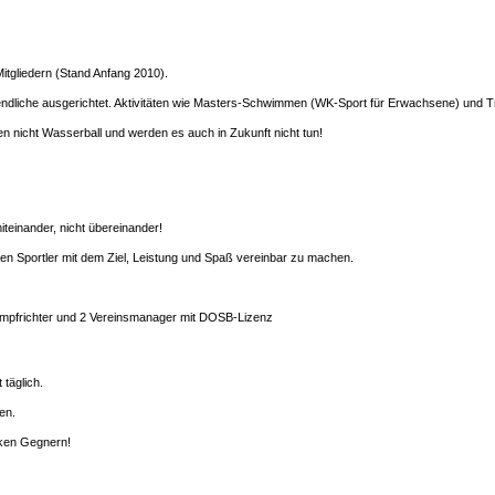
Mitgliedern (Stand Anfang 2010).
endliche ausgerichtet. Aktivitäten wie Masters-Schwimmen (WK-Sport für Erwachsene) und Tr
en nicht Wasserball und werden es auch in Zukunft nicht tun!
teinander, nicht übereinander!
ngen Sportler mit dem Ziel, Leistung und Spaß vereinbar zu machen.
4 Kampfrichter und 2 Vereinsmanager mit DOSB-Lizenz
 täglich.
en.
rken Gegnern!